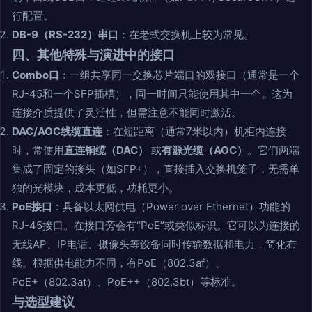
行配置。
DB-9（RS-232）串口
：在老式交换机上较为常见。
四、其他特殊与演进中的接口
Combo口
：一组共享同一交换芯片端口的双接口（通常是一个
RJ-45和一个SFP插槽），同一时间只能使用其中一个。这为
连接介质提供了灵活性，但需注意不能同时激活。
DAC/AOC线缆直连
：在短距离（通常7米以内）机柜内连接
时，常使用
直连铜缆（DAC）
或
有源光缆（AOC）
。它们两端
集成了固定的接头（如SFP+），直接插入交换机笼子，无需单
独的光模块，成本更低，功耗更小。
PoE接口
：具备以太网供电（Power over Ethernet）功能的
RJ-45接口。在接口旁会有“PoE”或类似标识。它可以为连接的
无线AP、IP电话、摄像头等设备同时传输数据和电力，简化布
线。根据供电能力不同，有PoE（802.3af）、
PoE+（802.3at）、PoE++（802.3bt）等标准。
与选型建议