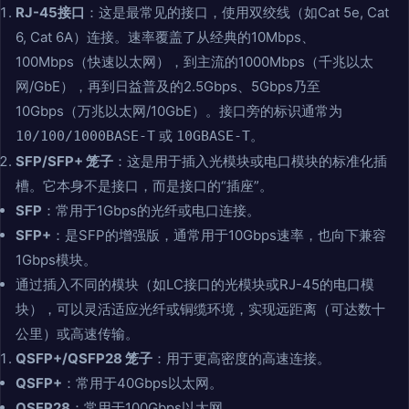
RJ-45接口
：这是最常见的接口，使用双绞线（如Cat 5e, Cat
6, Cat 6A）连接。速率覆盖了从经典的10Mbps、
100Mbps（快速以太网），到主流的1000Mbps（千兆以太
网/GbE），再到日益普及的2.5Gbps、5Gbps乃至
10Gbps（万兆以太网/10GbE）。接口旁的标识通常为
或
。
10/100/1000BASE-T
10GBASE-T
SFP/SFP+ 笼子
：这是用于插入光模块或电口模块的标准化插
槽。它本身不是接口，而是接口的“插座”。
SFP
：常用于1Gbps的光纤或电口连接。
SFP+
：是SFP的增强版，通常用于10Gbps速率，也向下兼容
1Gbps模块。
通过插入不同的模块（如LC接口的光模块或RJ-45的电口模
块），可以灵活适应光纤或铜缆环境，实现远距离（可达数十
公里）或高速传输。
QSFP+/QSFP28 笼子
：用于更高密度的高速连接。
QSFP+
：常用于40Gbps以太网。
QSFP28
：常用于100Gbps以太网。